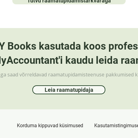
Tutvu raamatupidamistarkvaraga
Y Books kasutada koos profes
yAccountant'i kaudu leida raa
a saad võrreldavad raamatupidamisteenuse pakkumised kiires
Leia raamatupidaja
Korduma kippuvad küsimused
Kasutamistingimus