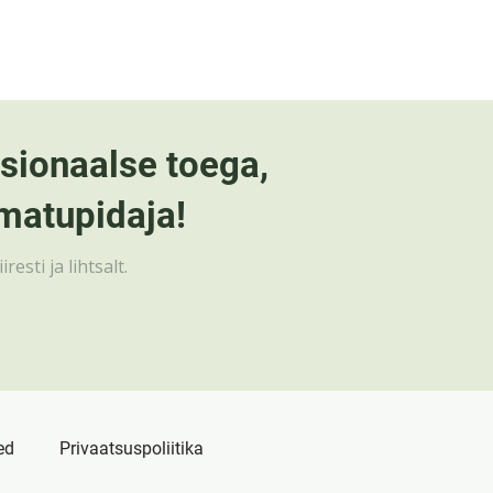
sionaalse toega,
matupidaja!
ti ja lihtsalt.
ed
Privaatsuspoliitika