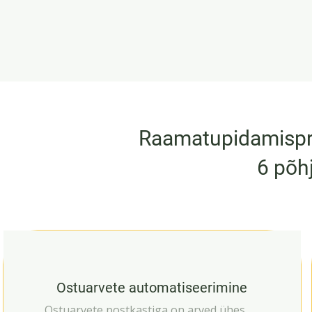
Raamatupidamispro
6 põh
Ostuarvete automatiseerimine
Ostuarvete postkastiga on arved ühes