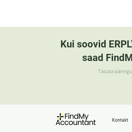
Kui soovid ERPL
saad FindM
Tasuta päringug
Kontakt