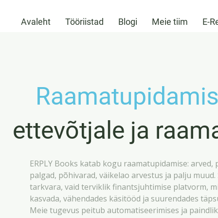
Avaleht
Tööriistad
Blogi
Meie tiim
E-R
Raamatupidamis
ettevõtjale ja raam
ERPLY Books katab kogu raamatupidamise: arved, 
palgad, põhivarad, väikelao arvestus ja palju muud. S
tarkvara, vaid terviklik finantsjuhtimise platvorm, mi
kasvada, vähendades käsitööd ja suurendades täps
Meie tugevus peitub automatiseerimises ja paindl