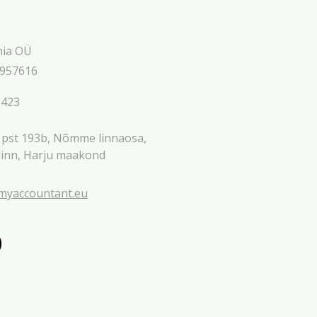
nia OÜ
6957616
5423
pst 193b, Nõmme linnaosa,
linn, Harju maakond
myaccountant.eu