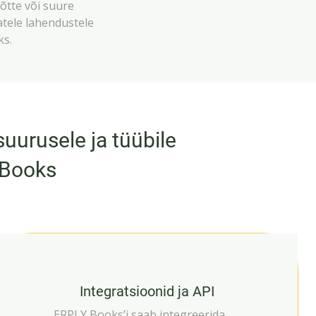
õtte või suure
tele lahendustele
ks.
urusele ja tüübile
 Books
Integratsioonid ja API
ERPLY Books’i saab integreerida