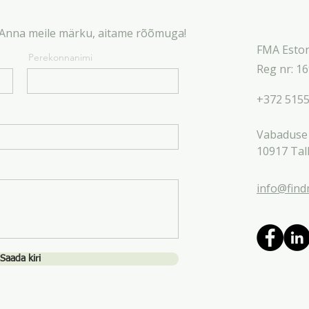
 Anna meile märku, aitame rõõmuga!
FMA Esto
Perekonnanimi
Reg nr: 1
+372 515
Vabaduse 
10917 Tal
info@find
Saada kiri