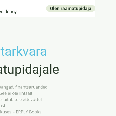
Olen raamatupidaja
esidency
tarkvara
atupidajale
pangad, finantsaruanded,
ee ei ole lihtsalt
s aitab teie ettevõttel
ust.
ikkuses – ERPLY Books