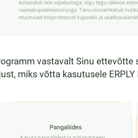
kohandub teie vajadustega, olgu tegu väikese ettev
raamatupidamisbürooga. Tänu sisseehitatud nutika
muutuvad tööprotsessid sujuvaks ja usaldusväärse
gramm vastavalt Sinu ettevõtte su
just, miks võtta kasutusele ERPLY
Pangaliides
Kasuta pangaliidest ja automatiseeri